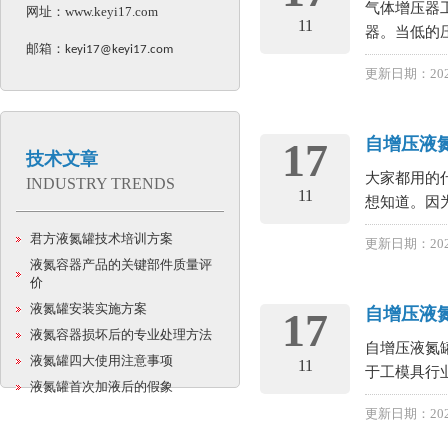
气体增压器
网址：
www.keyi17.com
11
器。当低的压
邮箱：
keyi17@keyi17.com
更新日期：202
自增压液
17
技术文章
大家都用的
INDUSTRY TRENDS
11
想知道。因
君方液氮罐技术培训方案
更新日期：202
液氮容器产品的关键部件质量评
价
液氮罐安装实施方案
自增压液
17
液氮容器损坏后的专业处理方法
自增压液氮
液氮罐四大使用注意事项
11
于工模具行
液氮罐首次加液后的假象
更新日期：202