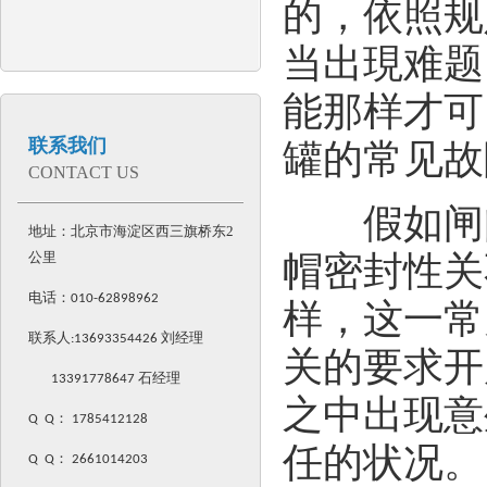
的，依照规
当出現难题
能那样才可
联系我们
罐的常见故
CONTACT US
假如闸阀
地址：北京市海淀区西三旗桥东2
公里
帽密封性关
电话：
010-62898962
样，这一常
联系人:
13693354426
刘经理
关的要求开
13391778647 石经理
之中出现意
Q Q
：
1785412128
任的状况。
Q Q
：
2661014203