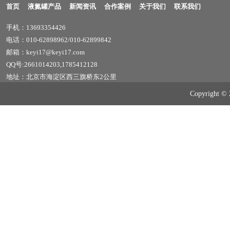
首页
液氮罐产品
新闻资讯
合作案例
关于我们
联系我们
手机：13693354426
电话：010-62898962/010-62899842
邮箱：keyi17@keyi17.com
QQ号:2661014203,1785412128
地址：北京市海淀区西三旗桥东2公里
Copyrig