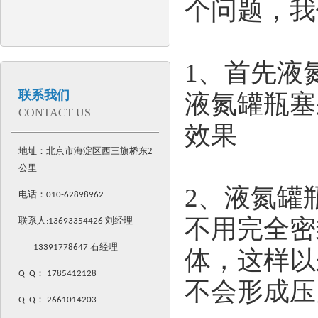
个问题，我
1、首先液
联系我们
液氮罐瓶塞
CONTACT US
效果
地址：北京市海淀区西三旗桥东2
公里
2、液氮罐
电话：
010-62898962
不用完全密
联系人:
13693354426
刘经理
13391778647 石经理
体，这样以
Q Q
：
1785412128
不会形成压
Q Q
：
2661014203