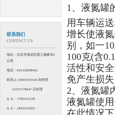
1、液氮罐
用车辆运送
增长使液氮
联系我们
CONTACT US
别，如一1
100克(含
地址：北京市海淀区西三旗桥东2
公里
活性和安全
电话：
010-62898962
免产生损失
联系人:
13693354426
刘经理
2、液氮罐
13391778647 石经理
液氮罐使用
Q Q
：
1785412128
Q Q
：
2661014203
在此情况下