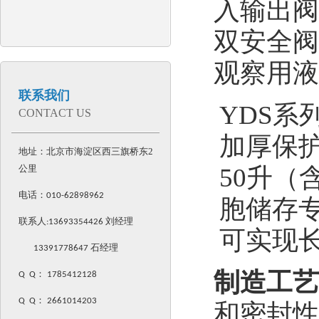
入输出阀
双安全阀
观察用液
联系我们
YDS
CONTACT US
加厚保护
地址：北京市海淀区西三旗桥东2
公里
50升（
电话：
010-62898962
胞储存
联系人:
13693354426
刘经理
可实现
13391778647 石经理
制造工艺
Q Q
：
1785412128
Q Q
：
2661014203
和密封性