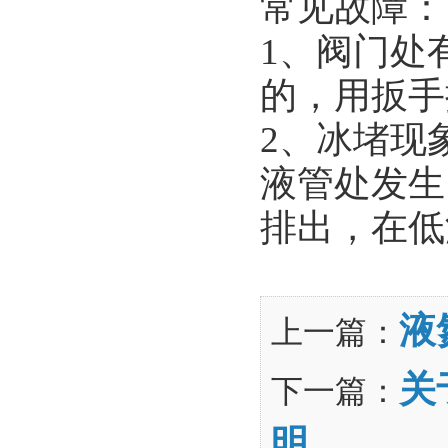
常见故障：
1、阀门处
的，用扳手
2、冰堵现
液管处发生
排出，在低
液
上一篇：
关
下一篇：
明