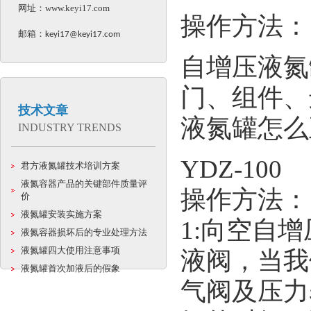
网址：
www.keyi17.com
操作方法：
邮箱：
keyi17@keyi17.com
自增压液氮
门、组件、
技术文章
液氮罐怎么
INDUSTRY TRENDS
YDZ-100
君方液氮罐技术培训方案
液氮容器产品的关键部件质量评
操作方法：
价
液氮罐安装实施方案
1:向空自
液氮容器损坏后的专业处理方法
液氮罐四大使用注意事项
液阀，当我
液氮罐首次加液后的假象
气阀及压力