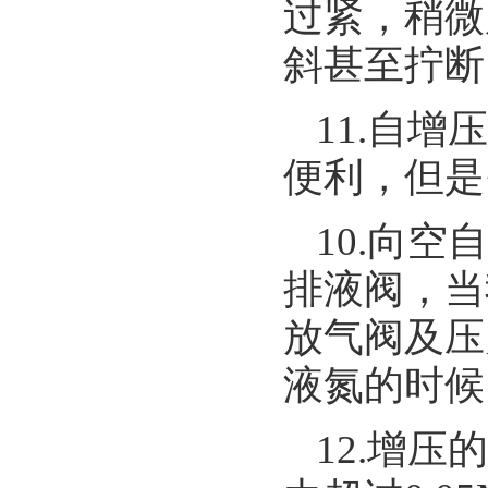
过紧，稍微
斜甚至拧断
11.自
便利，但是
10.向
排液阀，当
放气阀及压
液氮的时候
12.增