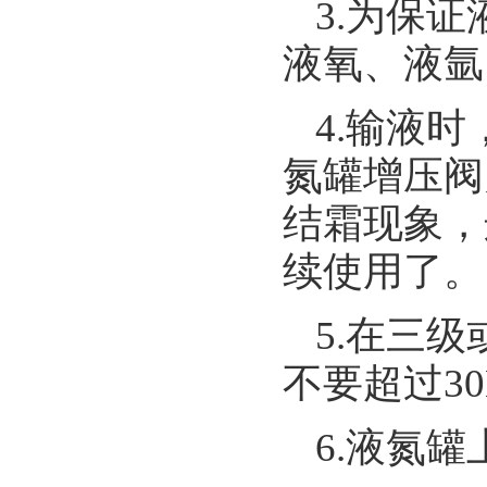
3.为保
液氧、液氩
4.输液
氮罐增压阀
结霜现象，
续使用了。
5.在三
不要超过30
6.液氮