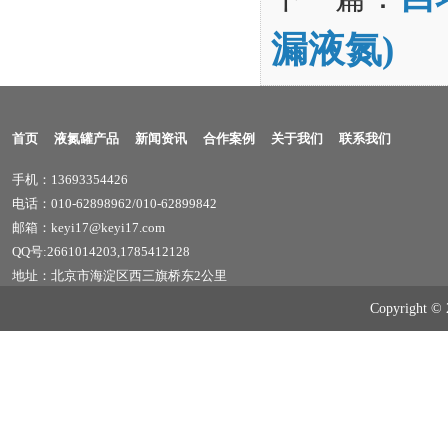
漏液氮)
首页
液氮罐产品
新闻资讯
合作案例
关于我们
联系我们
手机：13693354426
电话：010-62898962/010-62899842
邮箱：keyi17@keyi17.com
QQ号:2661014203,1785412128
地址：北京市海淀区西三旗桥东2公里
Copyrig