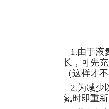
1.由于
长，可先充
（这样才不
2.为减
氮时即重新