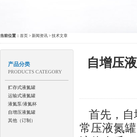
当前位置：
首页
>
新闻资讯
> 技术文章
自增压液
产品分类
PRODUCTS CATEGORY
贮存式液氮罐
运输式液氮罐
液氮泵/液氮杯
首先，自
自增压液氮罐
其他（订制）
常压液氮罐