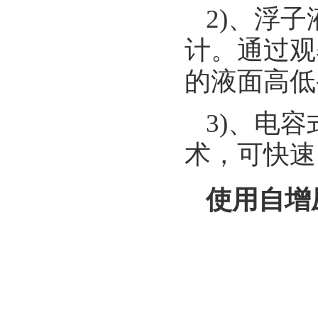
2)、浮
计。通过观
的液面高低
3)、电
术，可快速
使用自增