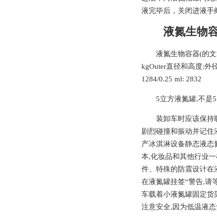
液完毕后，关闭进液手
液氮生物
液氮生物容器(的文章)-码3
kgOuter直径和高度:外径:44
1284/0.25 ml: 2832
5立方液氮罐,不是5
装卸车时应该保持
剧烈碰撞和振动并记住液
产冰淇淋设备静态液态氮
本,化妆品和其他行业
件、特殊的防震设计在液
在液氮罐挂签“警告,请
车载着小液氮罐固定货架
注意安全,因为低温液态