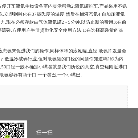
,方便开车液氮生物设备室内灵活移动2:液氮罐推车,产品采用不锈
株,立即到融化在37摄氏度的温度,然后在桶液态氮4:自加压液氮
现在必须存款由气体液氮罐2 - 5分钟,以防止新的费用3:在前
品磕碰,方便用户手册货币化安全使用方法:1:在选择高质量的冻
于带把液态氮来促进我们的操作,同样体积的液氮罐,直径,液氮挥发量会
,低温冷破碎行业,但对液氮罐的口径的问题你知道吗?称为内
50毫米,50口径一般不确定小嘴嘴就是我们所说的真空,真空罐附近港口
液氮容器有两个口,一个嘴巴,一个小嘴巴。