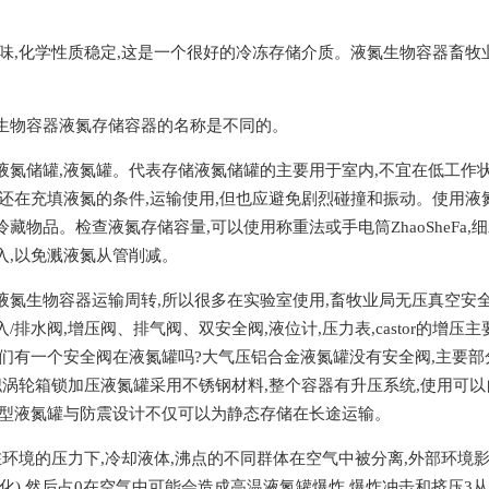
无味,化学性质稳定,这是一个很好的冷冻存储介质。液氮生物容器畜
生物容器液氮存储容器的名称是不同的。
液氮储罐,液氮罐。代表存储液氮储罐的主要用于室内,不宜在低工作
,还在充填液氮的条件,运输使用,但也应避免剧烈碰撞和振动。使用液
藏物品。检查液氮存储容量,可以使用称重法或手电筒ZhaoSheFa
入,以免溅液氮从管削减。
液氮生物容器运输周转,所以很多在实验室使用,畜牧业局无压真空安
排水阀,增压阀、排气阀、双安全阀,液位计,压力表,castor的增压主要
有一个安全阀在液氮罐吗?大气压铝合金液氮罐没有安全阀,主要部分包括脖子
求职涡轮箱锁加压液氮罐采用不锈钢材料,整个容器有升压系统,使用可
类型液氮罐与防震设计不仅可以为静态存储在长途运输。
在环境的压力下,冷却液体,沸点的不同群体在空气中被分离,外部环境影响
化),然后占0在空气中可能会造成高温液氮罐爆炸,爆炸冲击和挤压3从