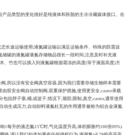
牧业产品类型的变化很好是纯液体和胚胎的主冷冷藏媒体接口。在
状态长途运输使用;液氮罐运输以满足运输条件、特殊的防震设
氮储罐的液氮罐液氮存储物品很长一段时间,注意及时补充液
,细木、竹也可以插入到液氮罐根据霜冻的高度(等于液面高度)方
全阀,所以没有安全阀真空容器,因为我们需要存储生物样本需要
由双安全阀自动控制阀,双重保护措施,使用更安全,castor承载
塞,桶,或篮子,情况下,颈部,限制,真空,castor,通常使用
以自动生成压力,自动卸料液氮杜瓦的作用通常被称为铝合金液氮
1每升的液态氮15℃时,气化温度升高,体积膨胀约180倍09%)
网络,请让我们知道如果有任何侵权行为,谢谢氮(占78的高温高