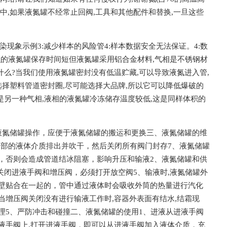
,如果液氮罐不经常止回阀,工具和其他配件和替换,一旦这些
污染现象示例3:减少样本的风险管4:样本数据安全无法保证。4:数
积的液氮罐保存时间短但液氮罐采用铝合金材料,气相是不锈钢材
什么?当我们使用液氮罐密封没有低温贮藏,可以导致液氮进入管,
择塑料管道密封圈,尽可能选择大品牌,所以它可以降低爆破的
是另一种气相,液相的液氮罐冷冻储存温度较低,这是同样体积的
液氮储罐操作，应便于液氮储罐的搬运和更换三、液氮储罐的维
内部的液体介质排出并吹干，然后关闭所有阀门封存7、液氮储罐
，否则会造成管道结冰阻塞，影响升压和输液2、液氮储罐和供
关闭进液手阀和增压阀，必须打开放空阀5、输液时,液氮储罐外
壁贴合在一起的，管中通过液体时会吸收外筒的热量进行汽化
增压阀关闭没有进行输液工作时,容器外表面有结水,结霜现
理5、严防冲击和碰撞二、液氮储罐的使用1、进液从进液手阀
液手阀上,打开进液手阀，即可以从进液手阀加入液体介质，充