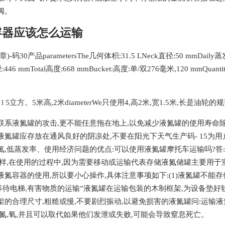
阀。
容器应该怎么运输
0产品parametersThe几何体积:31.5 LNeck直径:50 mmDaily蒸发:0.12
6 mmTotal高度:668 mmBucket:高度:单/双276毫米,120 mmQuantity: 3
 l 5立方。5米高,2米diameterWe只使用4,高2米,宽1.5米,长
联系液氮罐的攻击,更不能任意拖在地上,以免减少液氮罐的使用寿命除
氮罐应存放在通风良好的阴凉处,不要在阳光下天气生产码- 15为
,低蒸发率、使用经济问题的优点:可以使用液氮罐摩托车运输吗?答
一样,在使用的过程中,因为需要移动或运输代表存储液氮储罐主要用于
氮容器的使用,所以要小心操作,具体注意事项如下:(1)液氮罐不能存储
等待电梯,有害物质的运输”液氮罐在运输包装的木制框架,为设备垫
的合理尺寸,粗糙或慢,不要剧烈振动,以避免损害的液氮罐问:运输液
氮,氧,并且可以取代如果他们发泄或失败,可能会导致窒息死亡。