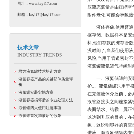
网址：
www.keyi17.com
压液态氮量是由压缩空
邮箱：
附件老化,可能会导致液
keyi17@keyi17.com
液体存储,使用普通
据存储、数据样本是安
料,他们存款的冻存管数
技术文章
没时间了,当我们使用
INDUSTRY TRENDS
风险,当用于管道密封
液氮罐液氮罐气持续时间
君方液氮罐技术培训方案
一、液氮储罐的安
液氮容器产品的关键部件质量评
价
护1、液氮储罐只用于
液氮罐安装实施方案
在充装液体介质前，必
液氮容器损坏后的专业处理方法
液管路接头之间连接紧
液氮罐四大使用注意事项
表面结水、结霜、属正
液氮罐首次加液后的假象
以达到升压的目的，在
象，这说明容器的真空
进液，向液氮储罐内充