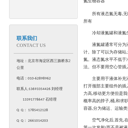
氮生物容器
所有液态氮无毒
,
所有
冷却液氮罐和液氮
联系我们
液氮罐通常可分为
CONTACT US
计。除了可以为存储站
氮。液态氮水平不低于冷
地址：北京市海淀区西三旗桥东2
法。但不要用空心管插
公里
电话：
主要用于液体补充
010-62898962
打开颈部主要组件的插入/
联系人:
13693354426
刘经理
力高,移动更方便但是我们
13391778647 石经理
概率高的脖子,桶,和
容器,分为储运、运输
Q Q
：
1785412128
空气净化后,首先,
Q Q
：
2661014203
第一次发射(而不是被液