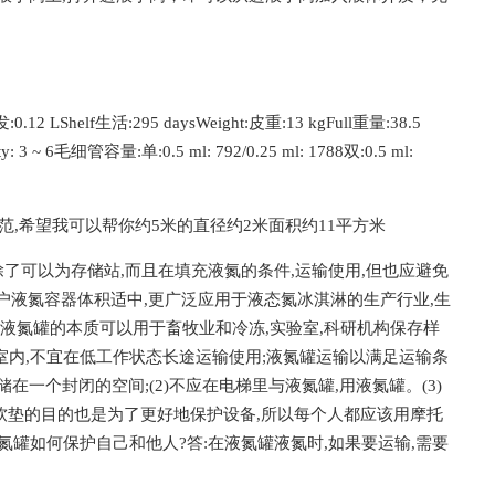
 LShelf生活:295 daysWeight:皮重:13 kgFull重量:38.5
 ~ 6毛细管容量:单:0.5 ml: 792/0.25 ml: 1788双:0.5 ml:
是油轮的规范,希望我可以帮你约5米的直径约2米面积约11平方米
了可以为存储站,而且在填充液氮的条件,运输使用,但也应避免
用户液氮容器体积适中,更广泛应用于液态氮冰淇淋的生产行业,生
:液氮罐的本质可以用于畜牧业和冷冻,实验室,科研机构保存样
室内,不宜在低工作状态长途运输使用;液氮罐运输以满足运输条
在一个封闭的空间;(2)不应在电梯里与液氮罐,用液氮罐。(3)
好软垫的目的也是为了更好地保护设备,所以每个人都应该用摩托
氮罐如何保护自己和他人?答:在液氮罐液氮时,如果要运输,需要