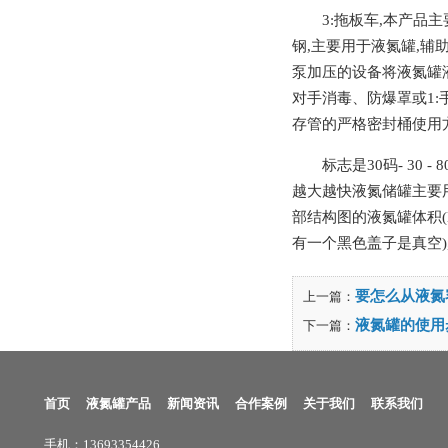
3:拖板车,本产品
钢,主要用于液氮罐,辅
泵加压的设备将液氮罐液
对手消毒、防爆罩或1:
存管的严格密封桶使用方
标志是30码- 3
越大越快液氮储罐主要
部结构图的液氮罐体积(L
有一个黑色盖子是真空)
要怎么从液氮
上一篇：
液氮罐的使用
下一篇：
首页
液氮罐产品
新闻资讯
合作案例
关于我们
联系我们
手机：13693354426