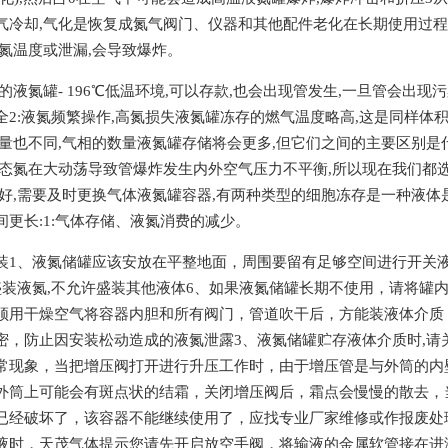
气冷却,气化是恢复成氮气阀门、仪器和其他配件老化在长期使用过程中
氮温度或泄漏,会导致爆炸。
的液氮罐- 196℃低温环境,可以存款,也会出现管发生,一旦管会出现
全2:液氮频繁操作,高氮损失液氮罐冻存的燃气温度略高,这是同样体
量也不同,气相的数量液氮罐存储将会更多,但它们之间的主要区别是
液态氮在大动荡导致管爆炸发生内外空气压力不平衡,所以现在我们都选
不好,需要及时更换气体液氮罐容器,有两种类型的细胞冻存是一种液体
更长:1:气体存储、液氮消费的减少。
装1、液氮储罐应该安放在平整地面，周围要留有足够空间进行开关
盛装液氮,不允许盛装其他液体6、如果液氮储罐长期不使用，请将罐
须用干燥空气将容器内胆和所有阀门，管道吹干后，方能装液体介质
密，防止因安装松动造成的液氮泄露3、液氮储罐贮存液体介质时,请
常现象，当把增压阀打开进行升压工作时，由于增压管是与外筒的内
外筒上可能会有斑点状的结霜，关闭增压阀后，霜点会慢慢的散去，当
已经破坏了，该容器不能继续使用了，应找专业厂家维修或作报废处
液时，天茂气体提示您请先开启放空手阀，将输液的金属软管接在进