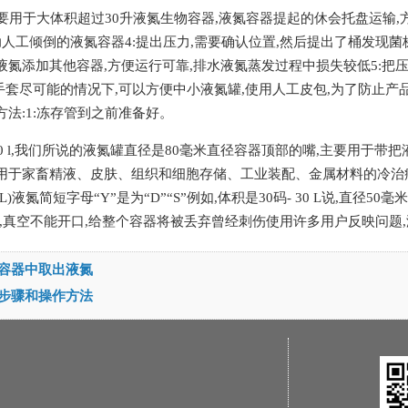
主要用于大体积超过30升液氮生物容器,液氮容器提起的休会托盘运输
助人工倾倒的液氮容器4:提出压力,需要确认位置,然后提出了桶发现菌
氮添加其他容器,方便运行可靠,排水液氮蒸发过程中损失较低5:把压力,
手套尽可能的情况下,可以方便中小液氮罐,使用人工皮包,为了防止产
法:1:冻存管到之前准备好。
0 - 80 l,我们所说的液氮罐直径是80毫米直径容器顶部的嘴,主要用
用于家畜精液、皮肤、组织和细胞存储、工业装配、金属材料的冷治疗
)液氮简短字母“Y”是为“D”“S”例如,体积是30码- 30 L说,直径
,真空不能开口,给整个容器将被丢弃曾经刺伤使用许多用户反映问题,
容器中取出液氮
步骤和操作方法