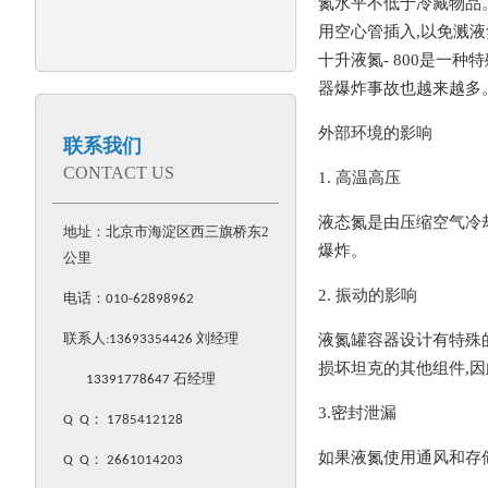
氮水平不低于冷藏物品。
用空心管插入,以免溅
十升液氮- 800是一
器爆炸事故也越来越多
外部环境的影响
联系我们
CONTACT US
1. 高温高压
液态氮是由压缩空气冷
地址：北京市海淀区西三旗桥东2
爆炸。
公里
2. 振动的影响
电话：
010-62898962
液氮罐容器设计有特殊
联系人:
13693354426
刘经理
损坏坦克的其他组件,因
13391778647 石经理
3.密封泄漏
Q Q
：
1785412128
如果液氮使用通风和存
Q Q
：
2661014203