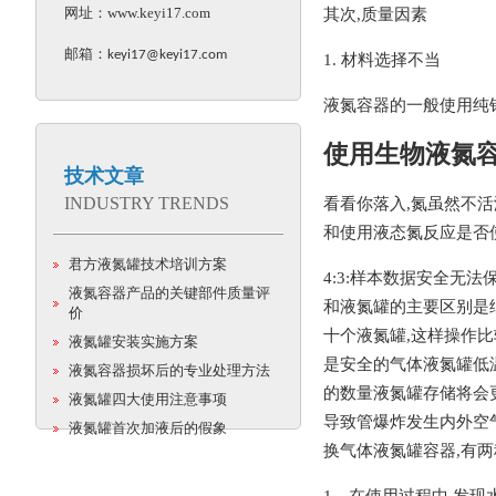
网址：
www.keyi17.com
其次,质量因素
邮箱：
keyi17@keyi17.com
1. 材料选择不当
液氮容器的一般使用纯
使用生物液氮
技术文章
INDUSTRY TRENDS
看看你落入,氮虽然不
和使用液态氮反应是否
君方液氮罐技术培训方案
4:3:样本数据安全无
液氮容器产品的关键部件质量评
和液氮罐的主要区别是细
价
十个液氮罐,这样操作比
液氮罐安装实施方案
是安全的气体液氮罐低
液氮容器损坏后的专业处理方法
的数量液氮罐存储将会
液氮罐四大使用注意事项
导致管爆炸发生内外空
液氮罐首次加液后的假象
换气体液氮罐容器,有