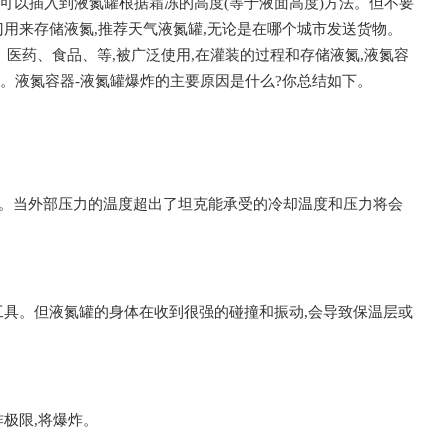
竹也可以插入到液氮罐根据霜冻的高度(等于液面高度)方法。但不要
用来存储液氮,推荐天气液氮罐,无论是在哪个城市发送货物。
、医药、食品、等,被广泛使用,在灌装的过程和存储液氮,液氮容
。液氮容器-液氮罐爆炸的主要原因是什么?你总结如下。
0次。当外部压力的温度超出了坦克能承受的冷却温度和压力将会
工具。但液氮罐的身体在收到很强的碰撞和振动,会导致保温层或
极限,将爆炸。