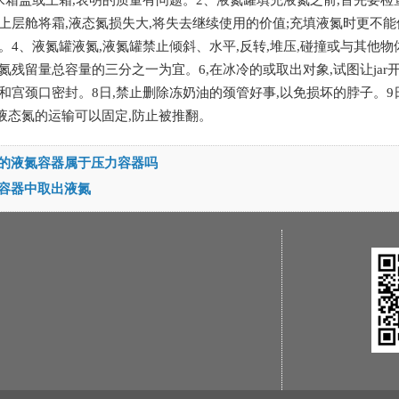
水箱盖或上霜,表明的质量有问题。2、液氮罐填充液氮之前,首先要检
上层舱将霜,液态氮损失大,将失去继续使用的价值;充填液氮时更不
。4、液氮罐液氮,液氮罐禁止倾斜、水平,反转,堆压,碰撞或与其他物
氮残留量总容量的三分之一为宜。6,在冰冷的或取出对象,试图让jar
和宫颈口密封。8日,禁止删除冻奶油的颈管好事,以免损坏的脖子。9
液态氮的运输可以固定,防止被推翻。
的液氮容器属于压力容器吗
容器中取出液氮