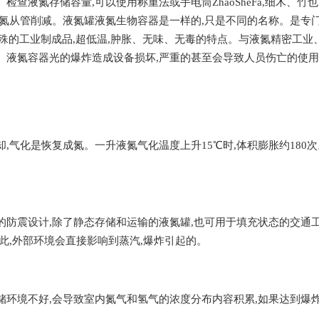
检查液氮存储容量,可以使用称重法或手电筒ZhaoSheFa,细木、
液氮从管削减。液氮罐液氮生物容器是一样的,只是不同的名称。是专门
种特殊的工业制成品,超低温,肿胀、无味、无毒的特点。与液氮精密工业
。液氮容器光的爆炸造成设备损坏,严重的甚至会导致人员伤亡的使用
却,气化是恢复成氮。一升液氮气化温度上升15℃时,体积膨胀约18
的防震设计,除了静态存储和运输的液氮罐,也可用于填充状态的交通
此,外部环境会直接影响到蒸汽,爆炸引起的。
储环境不好,会导致室内氮气和氢气的浓度分布内容积累,如果达到爆炸