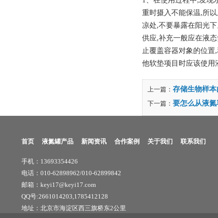
1、在使用过程中,发现
重时摄入不能保温,所以
凉处,不要暴露在阳光下
供应,补充一般应在液态
止覆盖容器对象的位置,
他软垫项目时应该使用
存储生物样本
上一篇：
要怎么从液氮
下一篇：
首页
液氮罐产品
新闻资讯
合作案例
关于我们
联系我们
手机：13693354426
电话：010-62898962/010-62899842
邮箱：keyi17@keyi17.com
QQ号:2661014203,1785412128
地址：北京市海淀区西三旗桥东2公里