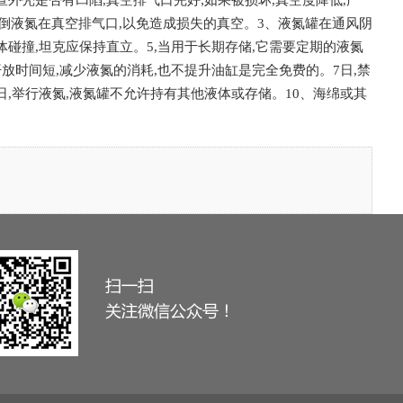
查外壳是否有凹陷,真空排气口完好;如果被损坏,真空度降低,严
能倒液氮在真空排气口,以免造成损失的真空。3、液氮罐在通风阴
体碰撞,坦克应保持直立。5,当用于长期存储,它需要定期的液氮
开放时间短,减少液氮的消耗,也不提升油缸是完全免费的。7日,禁
日,举行液氮,液氮罐不允许持有其他液体或存储。10、海绵或其