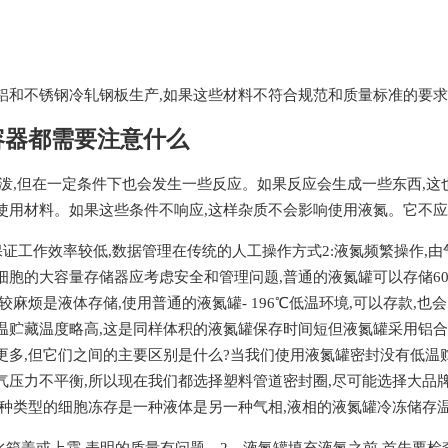
铝和不锈钢冷轧钢板生产,如果这些材料不符合规范和质量标准的要求
容器都需要注意什么
活泼,但在一定条件下也会发生一些反应。如果反应会生成一些东西,这
使用材料。如果这些条件不响应,这样杂质不会影响使用液氮。它不
法保证工作效率较低,数据管理在传统的人工操作方式2:液氮频繁操作,
胞的大容量存储器应考虑安全和管理问题,普通的液氮罐可以存储60
较麻烦是液体存储,使用普通的液氮罐- 196℃低温环境,可以存款,
温贮藏温度略高,这是同样体积的液氮罐保存时间短但液氮罐采用铝合金
更多,但它们之间的主要区别是什么?当我们使用液氮罐密封没有低温贮
气压力不平衡,所以现在我们都选择塑料管道密封圈,尽可能选择大品牌
两种类型的细胞冻存是一种液体是另一种气相,液相的液氮罐冷冻储存