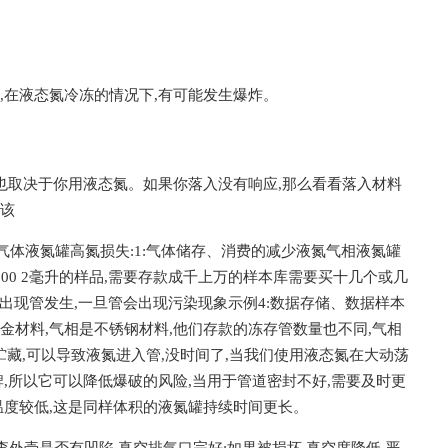
,在液态氮冷冻的情况下,有可能发生爆炸。
也取决于你用液态氮。如果你落入没有响应,那么看看落入材料
应该
由气体液氮罐高氮损失:1:气体储存、消费的减少液氮气相液氮罐
00 2毫升的样品,需要存款成千上万的样本库需要买十几个或几
也会出现管发生,一旦管会出现污染现象示例4:数据存储、数据样本
材料,气相是不锈钢材料,他们存款的冻存管数量也不同,气相
藏,可以导致液氮进入管,没时间了,当我们使用液态氮在大动荡
,所以它可以降低爆破的风险,当用于管道密封不好,需要及时更
温度较低,这是同样体积的液氮罐持续时间更长。